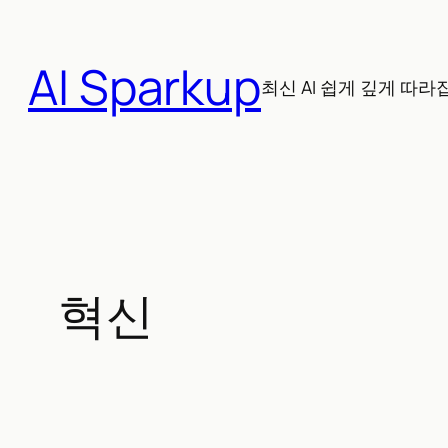
콘
텐
AI Sparkup
츠
최신 AI 쉽게 깊게 따라
로
바
로
가
기
혁신