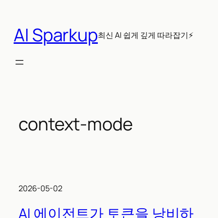
콘
텐
AI Sparkup
츠
최신 AI 쉽게 깊게 따라잡기⚡
로
바
로
가
기
context-mode
2026-05-02
AI 에이전트가 토큰을 낭비하