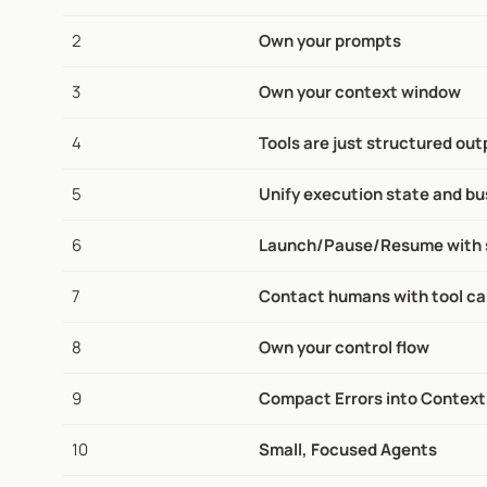
2
Own your prompts
3
Own your context window
4
Tools are just structured ou
5
Unify execution state and bu
6
Launch/Pause/Resume with s
7
Contact humans with tool cal
8
Own your control flow
9
Compact Errors into Contex
10
Small, Focused Agents