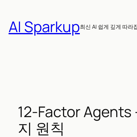
콘
텐
AI Sparkup
츠
최신 AI 쉽게 깊게 따라
로
바
로
가
기
12-Factor Age
지 원칙