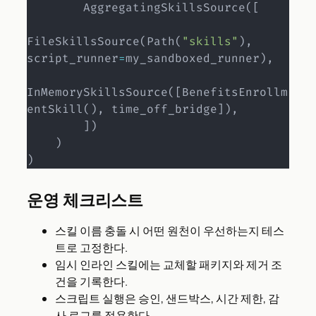
        AggregatingSkillsSource
(
[
FileSkillsSource
(
Path
(
"skills"
)
,
script_runner
=
my_sandboxed_runner
)
,
InMemorySkillsSource
(
[
BenefitsEnrollm
entSkill
(
)
,
 time_off_bridge
]
)
,
]
)
)
)
운영 체크리스트
스킬 이름 충돌 시 어떤 원천이 우선하는지 테스
트로 고정한다.
임시 인라인 스킬에는 교체할 패키지와 제거 조
건을 기록한다.
스크립트 실행은 승인, 샌드박스, 시간 제한, 감
사 로그를 적용한다.