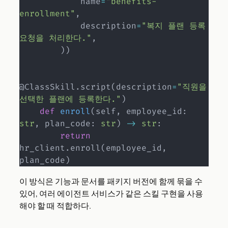
            name
=
"benefits-
enrollment"
,
            description
=
"복지 플랜 등록 
요청을 처리한다."
,
)
)
@ClassSkill
.
script
(
description
=
"직원을 
선택한 플랜에 등록한다."
)
def
enroll
(
self
,
 employee_id
:
str
,
 plan_code
:
str
)
-
>
str
:
return
hr_client
.
enroll
(
employee_id
,
plan_code
)
이 방식은 기능과 문서를 패키지 버전에 함께 묶을 수
있어, 여러 에이전트 서비스가 같은 스킬 구현을 사용
해야 할 때 적합하다.