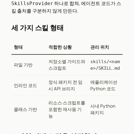
하나로 합쳐, 에이전트 코드가 스
SkillsProvider
킬 출처를 구분하지 않게 만든다.
세 가지 스킬 형태
형태
적합한 상황
관리 위치
저장소별 가이드와
skills/<nam
파일 기반
스크립트
e>/SKILL.md
정식 패키지 전 임
애플리케이션
인라인 코드
시 API 브리지
Python 코드
리소스·스크립트를
사내 Python
클래스 기반
포함한 재사용 기
패키지
능