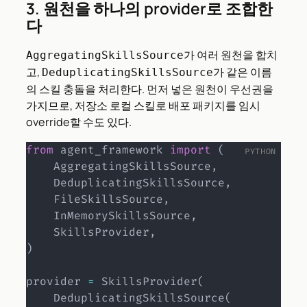
3. 원천을 하나의 provider로 조합한
다
가 여러 원천을 합치
AggregatingSkillsSource
고,
가 같은 이름
DeduplicatingSkillsSource
의 스킬 충돌을 처리한다. 먼저 넣은 원천이 우선권을
가지므로, 저장소 로컬 스킬로 배포 패키지를 임시
override할 수도 있다.
from
 agent_framework 
import
(
    AggregatingSkillsSource
,
    DeduplicatingSkillsSource
,
    FileSkillsSource
,
    InMemorySkillsSource
,
    SkillsProvider
,
)
provider 
=
 SkillsProvider
(
    DeduplicatingSkillsSource
(