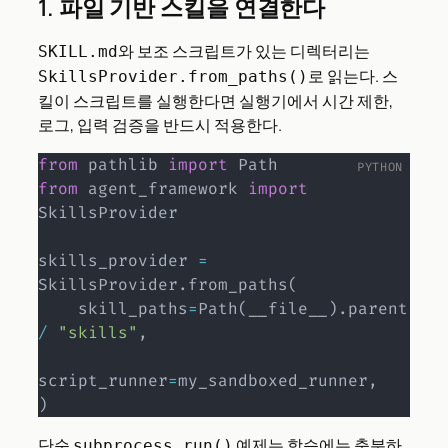
1. 파일 기반 스킬을 연결한다
와 보조 스크립트가 있는 디렉터리는
SKILL.md
로 읽는다. 스
SkillsProvider.from_paths()
킬이 스크립트를 실행한다면 실행기에서 시간 제한,
로그, 입력 검증을 반드시 적용한다.
from
 pathlib 
import
from
 agent_framework 
import
SkillsProvider

skills_provider 
=
SkillsProvider
.
from_paths
(
    skill_paths
=
Path
(
__file__
)
.
parent 
/
"skills"
,
script_runner
=
my_sandboxed_runner
,
)
단순
예제는 학습에는 충분하
subprocess.run()