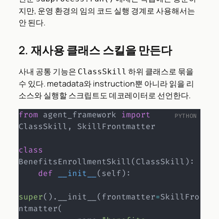
지만, 운영 환경의 임의 코드 실행 경계로 사용해서는
안 된다.
2. 재사용 클래스 스킬을 만든다
사내 공통 기능은
하위 클래스로 묶을
ClassSkill
수 있다. metadata와 instruction뿐 아니라 읽을 리
소스와 실행할 스크립트도 데코레이터로 선언한다.
from
 agent_framework 
import
ClassSkill
,
 SkillFrontmatter

class
BenefitsEnrollmentSkill
(
ClassSkill
)
:
def
__init__
(
self
)
:
super
(
)
.
__init__
(
frontmatter
=
SkillFro
ntmatter
(