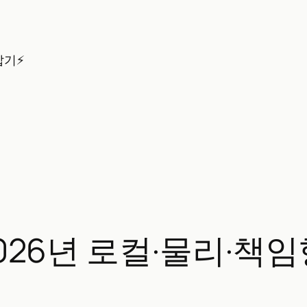
잡기⚡
 2026년 로컬·물리·