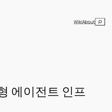
검
Wiki
About
색
책임형 에이전트 인프