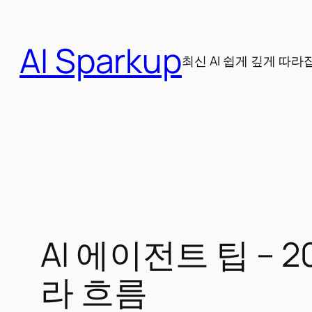
콘
텐
AI Sparkup
츠
최신 AI 쉽게 깊게 따라
로
바
로
가
기
AI 에이전트 팁 –
라 흐름