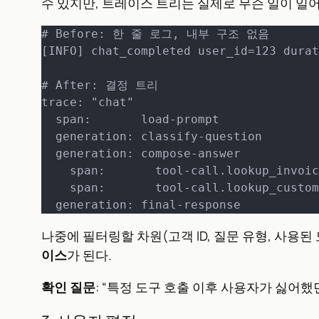
수 있지만, 트레이스 트리는 실제로 무슨 일이 일
# Before: 한 줄 로그, 내부 구조 없음

[INFO] chat_completed user_id=123 durat
# After: 결정 트리

trace: "chat"

  span:       load-prompt                  (version=production:v12)

  generation: classify-question            (model=haiku, category="billing")

  generation: compose-answer

    span:       tool-call.lookup_invoice   (200ms)

    span:       tool-call.lookup_customer  (180ms)

  generation: final-response          
나중에 필터링할 차원(고객 ID, 질문 유형, 사용
이스
가 된다.
확인 질문
: “특정 도구 호출 이후 사용자가 싫어했