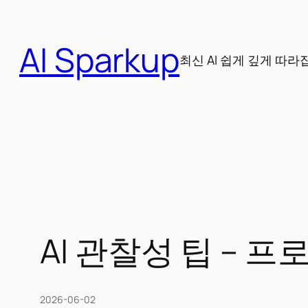
콘
텐
AI Sparkup
츠
최신 AI 쉽게 깊게 따라
로
바
로
가
기
AI 관찰성 팁 – 
2026-06-02