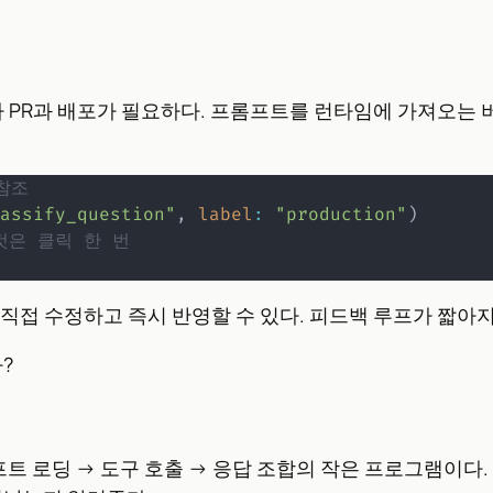
PR과 배포가 필요하다. 프롬프트를 런타임에 가져오는 버
참조
assify_question"
,
label
:
"production"
)
 것은 클릭 한 번
직접 수정하고 즉시 반영할 수 있다. 피드백 루프가 짧아
?
프롬프트 로딩 → 도구 호출 → 응답 조합의 작은 프로그램이