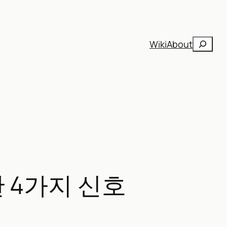
검
Wiki
About
색
한 4가지 신호