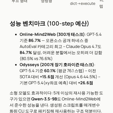
루프 형태
명령형
=마이
dict→execute
텝
성능 벤치마크 (100-step 예산)
Online-Mind2Web (300개 태스크)
: GPT-5.4
기준
86.7%
— 오픈소스 공개 하네스 중
AutoEval 카테고리 최고 – Claude Opus 4.7도
84.7%
달성, 어려운 분할에서는 오히려 더 강함
(80.5% vs 76.6%)
Odysseys (200개 장기 호라이즌 태스크)
:
GPT-5.4 기준
60.1%
(평균 76.1 스텝) – 이전
SOTA 대비
+15.6점
개선 (Opus 4.6 44.5%) –
기본 GPT-5.4(xy좌표 예측) 대비
+26.6점
소형 모델도 효과적이다: 5개 이상의 재사용 가능한 도
구가 있으면
Qwen-3.5-9B
도 Online-Mind2Web에
서 준수한 성능을 낸다. 생성된 스크립트를 매개변수
화된 CLI 도구로 패키징해 재사용하는 구조 덕분이다.