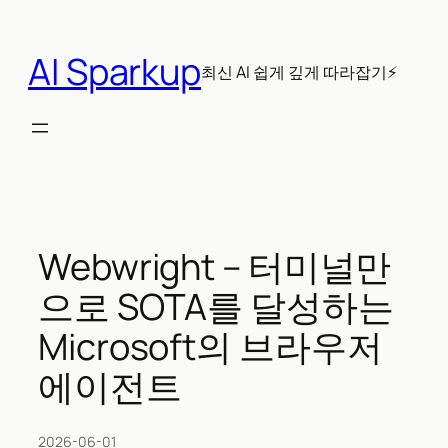
콘
텐
AI Sparkup
츠
최신 AI 쉽게 깊게 따라잡기⚡
로
바
로
가
기
Webwright – 터미널만
으로 SOTA를 달성하는
Microsoft의 브라우저
에이전트
2026-06-01