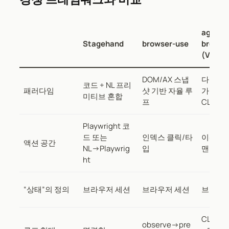
agent-
Stagehand
browser-use
browse
(Vercel
DOM/AX 스냅
다른 에
코드 + NL 프리
패러다임
샷 기반 자율 루
가 호출
미티브 혼합
프
CLI
Playwright 코
드 또는
인덱스 클릭/타
이산적 
액션 공간
NL→Playwrig
입
맨드
ht
“상태”의 정의
브라우저 세션
브라우저 세션
브라우저
CLI 한
observe→pre