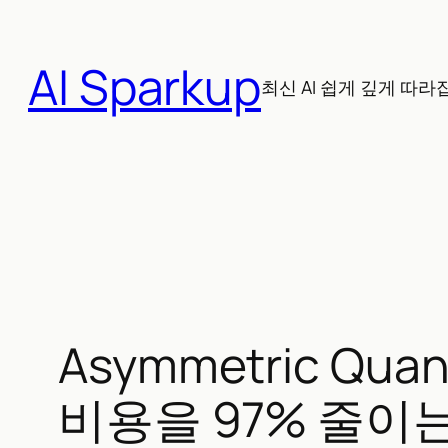
콘
텐
AI Sparkup
츠
최신 AI 쉽게 깊게 따라
로
바
로
가
기
Asymmetric Quan
비용을 97% 줄이