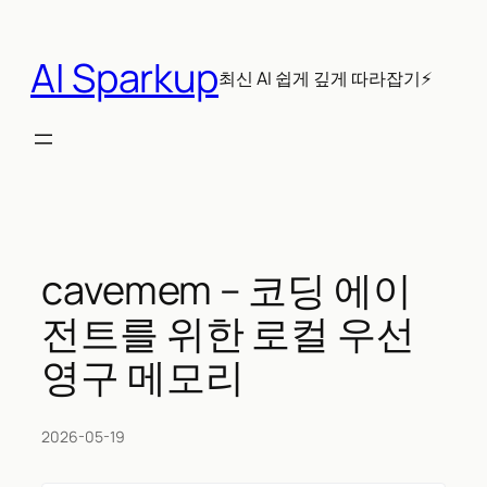
콘
텐
AI Sparkup
츠
최신 AI 쉽게 깊게 따라잡기⚡
로
바
로
가
기
cavemem – 코딩 에이
전트를 위한 로컬 우선
영구 메모리
2026-05-19