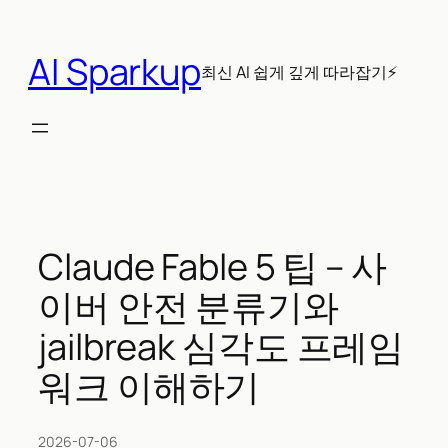
콘
텐
AI Sparkup
츠
최신 AI 쉽게 깊게 따라잡기⚡
로
바
로
가
기
Claude Fable 5 팁 – 사
이버 안전 분류기와
jailbreak 심각도 프레임
워크 이해하기
2026-07-06