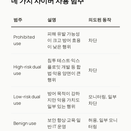
네 가지 사이버 사용 범주
범주
설명
의도된 동작
피해 유발 가능성
Prohibited
이 크고 방어 효용
차단
use
이 낮은 행위
침투 테스트·익스
High-risk dual
플로잇 개발 등 합
차단
use
법·악용 양면이 큰
행위
방어 목적이 강하
Low-risk dual
모니터링, 일부
지만 악용 가치도
use
차단
일부 있는 행위
보안 향상·교육·일
허용, 일부 모니
Benign use
반 IT 운영
터링