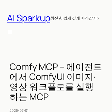
콘
텐
AI Sparkup
츠
최신 AI 쉽게 깊게 따라잡기⚡
로
바
로
가
기
Comfy MCP – 에이전트
에서 ComfyUI 이미지·
영상 워크플로를 실행
하는 MCP
2026-07-01