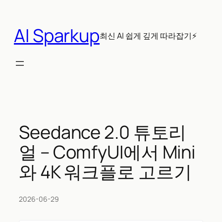
콘
텐
AI Sparkup
츠
최신 AI 쉽게 깊게 따라잡기⚡
로
바
로
가
기
Seedance 2.0 튜토리
얼 – ComfyUI에서 Mini
와 4K 워크플로 고르기
2026-06-29