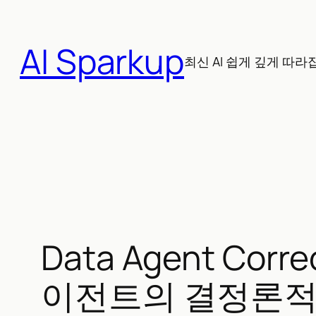
콘
텐
AI Sparkup
츠
최신 AI 쉽게 깊게 따라
로
바
로
가
기
Data Agent Cor
이전트의 결정론적