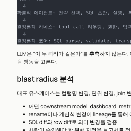
  ↓

확률적 에이전트: 전략 선택, SQL 초안, 설명, 복
  ↓

결정론적 하네스: tool call 라우팅, 권한, 입력
  ↓

결정론적 코어: SQL parse, validate, transpi
LLM은 “이 두 쿼리가 같은가”를 추측하지 않는다. 대
음 행동을 고른다.
blast radius 분석
대표 유스케이스는 컬럼명 변경, 단위 변경, join 변경
어떤 downstream model, dashboard, 
rename이나 계산식 변경이 lineage를 
SQL diff와 row diff로 의미 변경을 검증
사람이 승인해야 할 위험 지점을 보고서로 