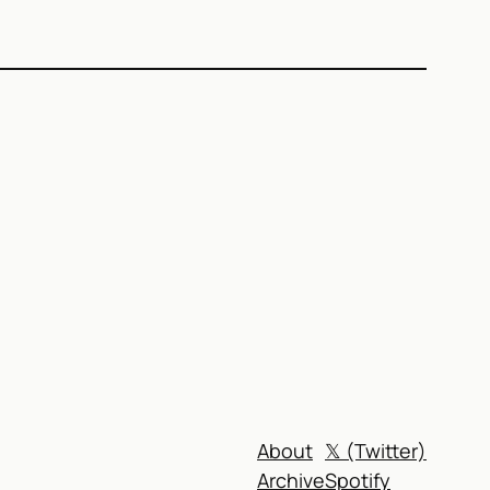
)
About
𝕏 (Twitter)
Archive
Spotify