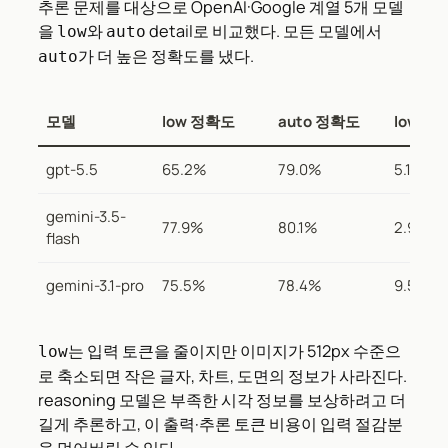
추론 문제를 대상으로 OpenAI·Google 계열 5개 모델
을
와
detail로 비교했다. 모든 모델에서
low
auto
가 더 높은 정확도를 냈다.
auto
모델
low 정확도
auto 정확도
low 비
gpt-5.5
65.2%
79.0%
5.1센트
gemini-3.5-
77.9%
80.1%
2.96센
flash
gemini-3.1-pro
75.5%
78.4%
9.53센
는 입력 토큰을 줄이지만 이미지가 512px 수준으
low
로 축소되면 작은 글자, 차트, 도면의 정보가 사라진다.
reasoning 모델은 부족한 시각 정보를 보상하려고 더
길게 추론하고, 이 출력·추론 토큰 비용이 입력 절감분
을 먹어버릴 수 있다.