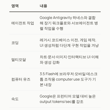
영역
내용
Google Antigravity 하네스와 결합
에이전트 작업
해 장기 워크플로와 서브에이전트 병
렬 작업을 수행
레거시 코드베이스 이전, 게임 제작,
코딩
UI 생성처럼 다단계 구현 작업을 겨냥
차트·문서·이미지·인터랙티브 UI 이해
멀티모달
와 생성 강화
3.5 Flash에 브라우저·모바일·데스크
컴퓨터 유즈
톱 조작용 computer use 도구가 기
본 내장
Google은 프런티어 모델 대비 높은
속도
output tokens/sec를 강조