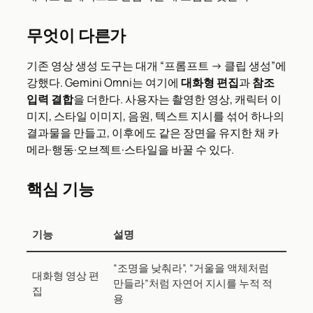
무엇이 다른가
기존 영상 생성 도구는 대개 “프롬프트 → 클립 생성”에
강했다. Gemini Omni는 여기에
대화형 편집
과
참조
입력 결합
을 더한다. 사용자는 촬영한 영상, 캐릭터 이
미지, 스타일 이미지, 음원, 텍스트 지시를 섞어 하나의
결과물을 만들고, 이후에도 같은 장면을 유지한 채 카
메라·행동·오브젝트·스타일을 바꿀 수 있다.
핵심 기능
기능
설명
“조명을 낮춰라”, “거울을 액체처럼
대화형 영상 편
만들라”처럼 자연어 지시를 누적 적
집
용