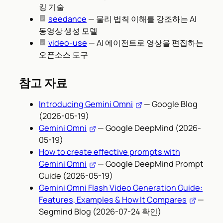
킹 기술
seedance
— 물리 법칙 이해를 강조하는 AI
동영상 생성 모델
video-use
— AI 에이전트로 영상을 편집하는
오픈소스 도구
참고 자료
Introducing Gemini Omni
— Google Blog
(2026-05-19)
Gemini Omni
— Google DeepMind (2026-
05-19)
How to create effective prompts with
Gemini Omni
— Google DeepMind Prompt
Guide (2026-05-19)
Gemini Omni Flash Video Generation Guide:
Features, Examples & How It Compares
—
Segmind Blog (2026-07-24 확인)