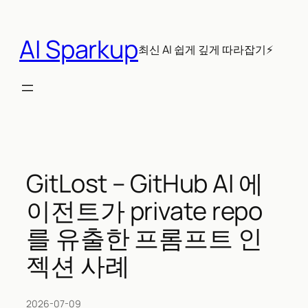
콘
텐
AI Sparkup
츠
최신 AI 쉽게 깊게 따라잡기⚡
로
바
로
가
기
GitLost – GitHub AI 에
이전트가 private repo
를 유출한 프롬프트 인
젝션 사례
2026-07-09