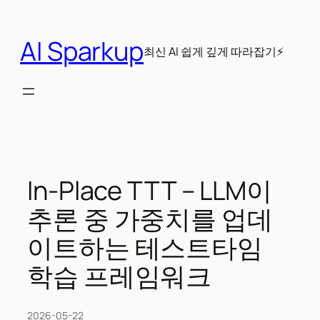
콘
텐
AI Sparkup
츠
최신 AI 쉽게 깊게 따라잡기⚡
로
바
로
가
기
In-Place TTT – LLM이
추론 중 가중치를 업데
이트하는 테스트타임
학습 프레임워크
2026-05-22