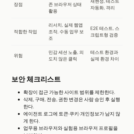
재현성, 테스트
장점
존 브라우저 상태
자동화, 격리
활용
리서치, 실제 웹앱
E2E 테스트, 스
적합한 작업
조작, 수동 업무 보
크립트형 검증
조
민감 세션 노출, 의
테스트 환경과
위험
도치 않은 클릭
실제 환경 차이
보안 체크리스트
확장이 접근 가능한 사이트 범위를 제한한다.
삭제, 구매, 전송, 권한 변경은 사람 승인 후 실행
한다.
에이전트 로그에 토큰·쿠키·개인정보가 남지 않
게 한다.
업무용 브라우저와 실험용 브라우저 프로필을