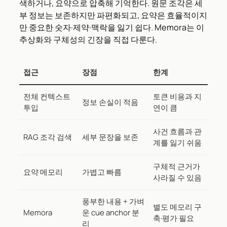
색하거나, 요약으로 압축해 기억한다. 원문 조각은 세
부 정보는 보존하지만 파편화되고, 요약은 효율적이지
만 중요한 숫자·제약·맥락을 잃기 쉽다. Memora는 이
추상화와 구체성의 긴장을 직접 다룬다.
접근
장점
한계
전체 컨텍스트
토큰 비용과 지
정보 손실이 적음
투입
연이 큼
사건 흐름과 관
RAG 조각 검색
세부 문장을 보존
계를 잃기 쉬움
구체적 근거가
요약 메모리
가볍고 빠름
사라질 수 있음
풍부한 내용 + 가벼
별도 메모리 구
Memora
운 cue anchor 분
축·평가 필요
리