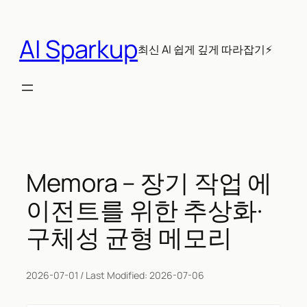
콘
텐
AI Sparkup
츠
최신 AI 쉽게 깊게 따라잡기⚡
로
바
로
가
기
Memora – 장기 작업 에
이전트를 위한 추상화·
구체성 균형 메모리
2026-07-01
/ Last Modified:
2026-07-06