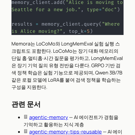
memory_client
.
add
(
"Alice is moving to 
Seattle for a new job."
,
type
=
"doc"
)
results 
=
 memory_client
.
query
(
"Where 
is Alice moving?"
,
 top_k
=
5
)
Memora는 LoCoMo와 LongMemEval 실험 실행 스
크립트도 포함한다. LoCoMo는 장기 대화 메모리의
단일 홉·멀티홉·시간 질문을 평가하고, LongMemEval
은 장기 기억 질의 유형 전반을 다룬다. GRPO 기반 검
색 정책 학습은 실험 기능으로 제공되며, Qwen 3B/7B
같은 로컬 모델에 LoRA를 붙여 검색 정책을 학습하는
구성을 지원한다.
관련 문서
agentic-memory
— AI 에이전트가 경험을
기억하고 활용하는 지식 계층
agentic-memory-tips-reusable
— AI 에이