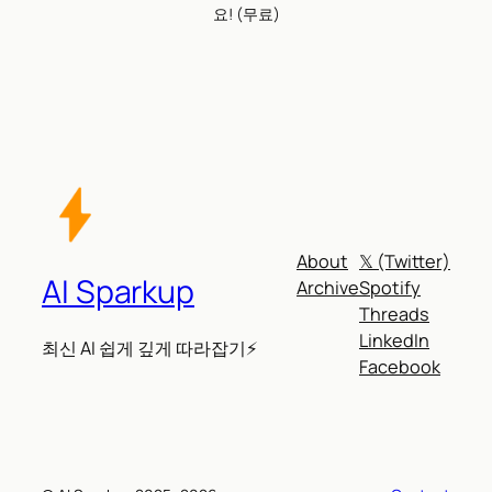
요! (무료)
About
𝕏 (Twitter)
AI Sparkup
Archive
Spotify
Threads
LinkedIn
최신 AI 쉽게 깊게 따라잡기⚡
Facebook