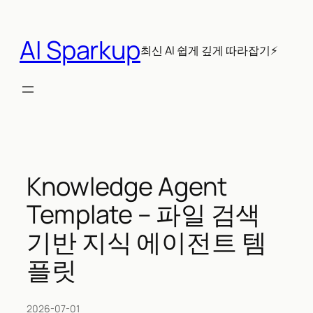
콘
텐
AI Sparkup
츠
최신 AI 쉽게 깊게 따라잡기⚡
로
바
로
가
기
Knowledge Agent
Template – 파일 검색
기반 지식 에이전트 템
플릿
2026-07-01