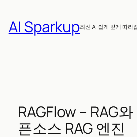
콘
텐
AI Sparkup
츠
최신 AI 쉽게 깊게 따라
로
바
로
가
기
RAGFlow – R
픈소스 RAG 엔진