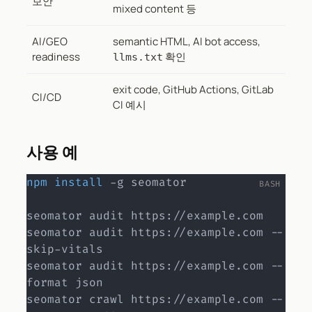
보안
mixed content 등
AI/GEO
semantic HTML, AI bot access,
readiness
확인
llms.txt
exit code, GitHub Actions, GitLab
CI/CD
CI 예시
사용 예
npm
install
 -g seomator

seomator audit https://example.com

seomator audit https://example.com --
skip-vitals

seomator audit https://example.com --
format json

seomator crawl https://example.com --