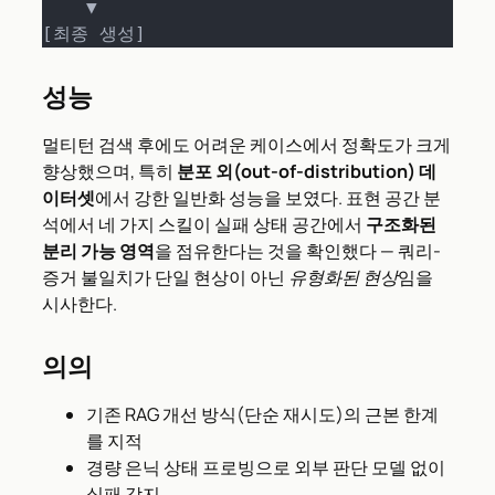
    ▼

[최종 생성]
성능
멀티턴 검색 후에도 어려운 케이스에서 정확도가 크게
향상했으며, 특히
분포 외(out-of-distribution) 데
이터셋
에서 강한 일반화 성능을 보였다. 표현 공간 분
석에서 네 가지 스킬이 실패 상태 공간에서
구조화된
분리 가능 영역
을 점유한다는 것을 확인했다 — 쿼리-
증거 불일치가 단일 현상이 아닌
유형화된 현상
임을
시사한다.
의의
기존 RAG 개선 방식(단순 재시도)의 근본 한계
를 지적
경량 은닉 상태 프로빙으로 외부 판단 모델 없이
실패 감지