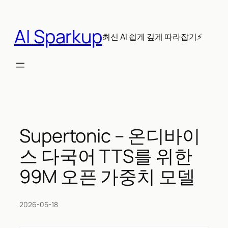
콘
텐
AI Sparkup
츠
최신 AI 쉽게 깊게 따라잡기⚡
로
바
로
가
기
Supertonic – 온디바이
스 다국어 TTS를 위한
99M 오픈 가중치 모델
2026-05-18