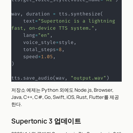
wav
,
 duration 
=
 tts
.
synthesize
(
    text
=
"Supertonic is a lightning 
fast, on-device TTS system."
,
    lang
=
"en"
,
    voice_style
=
style
,
    total_steps
=
8
,
    speed
=
1.05
,
)
tts
.
save_audio
(
wav
,
"output.wav"
)
저장소 예제는 Python 외에도 Node.js, Browser,
Java, C++, C#, Go, Swift, iOS, Rust, Flutter를 제공
한다.
Supertonic 3 업데이트