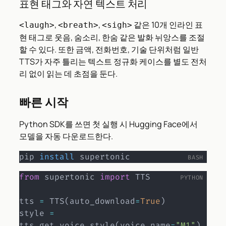
표현 태그와 자연 텍스트 처리
,
,
같은 10개 인라인 표
<laugh>
<breath>
<sigh>
현 태그로 웃음, 숨소리, 한숨 같은 발화 뉘앙스를 조절
할 수 있다. 또한 금액, 전화번호, 기술 단위처럼 일반
TTS가 자주 틀리는 텍스트 정규화 케이스를 별도 전처
리 없이 읽는 데 초점을 둔다.
빠른 시작
Python SDK를 쓰면 첫 실행 시 Hugging Face에서
모델을 자동 다운로드한다.
pip 
install
 supertonic
from
 supertonic 
import
 TTS

tts 
=
 TTS
(
auto_download
=
True
)
style 
=
tts
.
get_voice_style
(
voice_name
=
"M1"
)