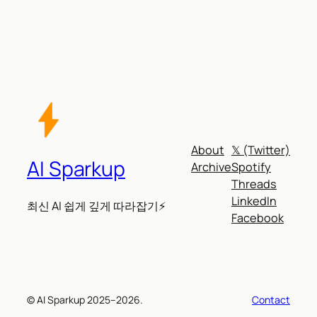
About
𝕏 (Twitter)
AI Sparkup
Archive
Spotify
Threads
LinkedIn
최신 AI 쉽게 깊게 따라잡기⚡
Facebook
© AI Sparkup 2025–2026.
Contact