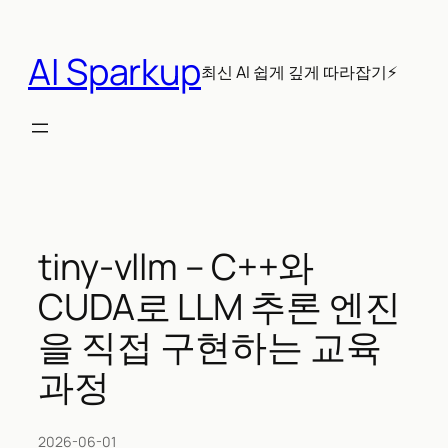
콘
텐
AI Sparkup
츠
최신 AI 쉽게 깊게 따라잡기⚡
로
바
로
가
기
tiny-vllm – C++와
CUDA로 LLM 추론 엔진
을 직접 구현하는 교육
과정
2026-06-01