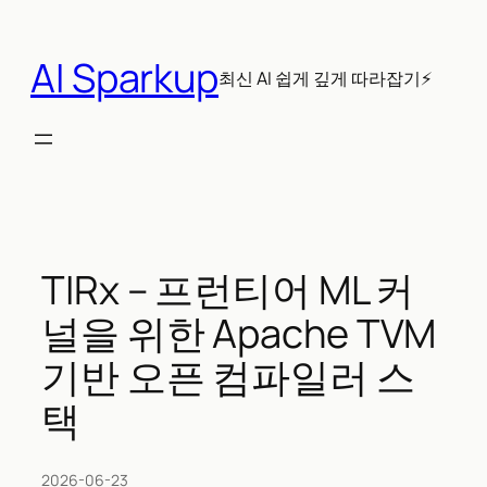
콘
텐
AI Sparkup
츠
최신 AI 쉽게 깊게 따라잡기⚡
로
바
로
가
기
TIRx – 프런티어 ML 커
널을 위한 Apache TVM
기반 오픈 컴파일러 스
택
2026-06-23