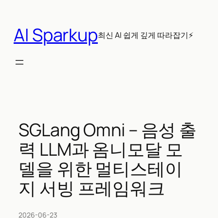
콘
텐
AI Sparkup
츠
최신 AI 쉽게 깊게 따라잡기⚡
로
바
로
가
기
SGLang Omni – 음성 출
력 LLM과 옴니모달 모
델을 위한 멀티스테이
지 서빙 프레임워크
2026-06-23