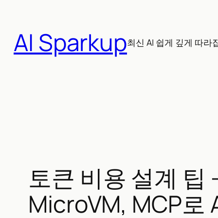
콘
텐
AI Sparkup
츠
최신 AI 쉽게 깊게 따라
로
바
로
가
기
토큰 비용 설계 팁 – 
MicroVM, MCP