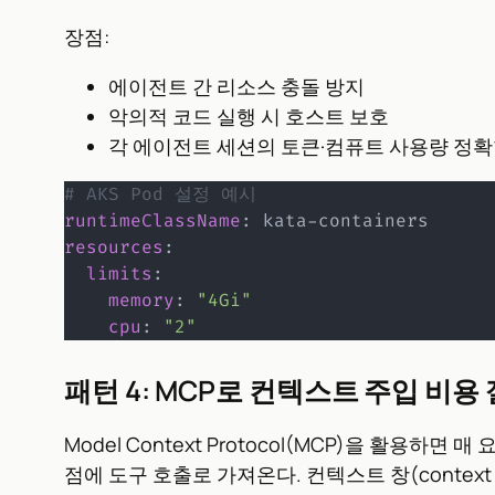
장점:
에이전트 간 리소스 충돌 방지
악의적 코드 실행 시 호스트 보호
각 에이전트 세션의 토큰·컴퓨트 사용량 정확
# AKS Pod 설정 예시
runtimeClassName
:
 kata
-
resources
:
limits
:
memory
:
"4Gi"
cpu
:
"2"
패턴 4: MCP로 컨텍스트 주입 비용
Model Context Protocol(MCP)을 
점에 도구 호출로 가져온다. 컨텍스트 창(context