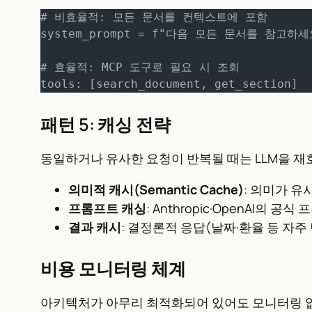
# 비효율적: 모든 문서를 컨텍스트에 포함

system_prompt = f"다음 모든 문서를 참고하세요:
# 효율적: MCP 도구로 필요 시 조회

tools: [search_document, get_section]
패턴 5: 캐싱 전략
동일하거나 유사한 요청이 반복될 때는 LLM을 재
의미적 캐시(Semantic Cache)
: 의미가 유
프롬프트 캐싱
: Anthropic·OpenAI의 공식
결과 캐시
: 결정론적 응답(날짜·환율 등 자주
비용 모니터링 체계
아키텍처가 아무리 최적화되어 있어도 모니터링 없이