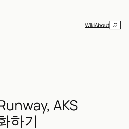
검
Wiki
About
색
unway, AKS
최적화하기