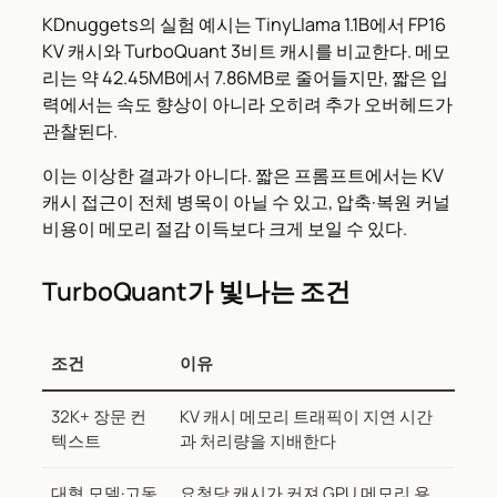
KDnuggets의 실험 예시는 TinyLlama 1.1B에서 FP16
KV 캐시와 TurboQuant 3비트 캐시를 비교한다. 메모
리는 약 42.45MB에서 7.86MB로 줄어들지만, 짧은 입
력에서는 속도 향상이 아니라 오히려 추가 오버헤드가
관찰된다.
이는 이상한 결과가 아니다. 짧은 프롬프트에서는 KV
캐시 접근이 전체 병목이 아닐 수 있고, 압축·복원 커널
비용이 메모리 절감 이득보다 크게 보일 수 있다.
TurboQuant가 빛나는 조건
조건
이유
32K+ 장문 컨
KV 캐시 메모리 트래픽이 지연 시간
텍스트
과 처리량을 지배한다
대형 모델·고동
요청당 캐시가 커져 GPU 메모리 용