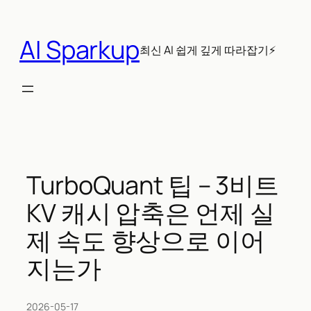
콘
텐
AI Sparkup
츠
최신 AI 쉽게 깊게 따라잡기⚡
로
바
로
가
기
TurboQuant 팁 – 3비트
KV 캐시 압축은 언제 실
제 속도 향상으로 이어
지는가
2026-05-17