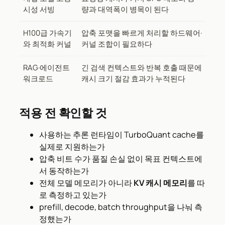
시성 서빙
량과 대역폭이 병목이 된다
H100급 가속기
압축 포맷을 빠르게 처리할 하드웨어·
와 최적화 커널
커널 조합이 필요하다
RAG·에이전트
긴 검색 컨텍스트와 반복 호출 때문에
워크로드
캐시 크기 절감 효과가 누적된다
적용 전 확인할 것
사용하는 추론 런타임이 TurboQuant cache를
실제로 지원하는가
압축 비트 수가 품질 손실 없이 목표 컨텍스트에
서 동작하는가
전체 모델 메모리가 아니라
KV 캐시 메모리
를 따
로 측정하고 있는가
prefill, decode, batch throughput을 나눠 측
정했는가