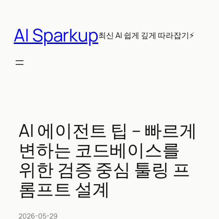
콘
텐
AI Sparkup
츠
최신 AI 쉽게 깊게 따라잡기⚡
로
바
로
가
기
AI 에이전트 팁 – 빠르게
변하는 코드베이스를
위한 검증 중심 툴링 프
롬프트 설계
2026-05-29