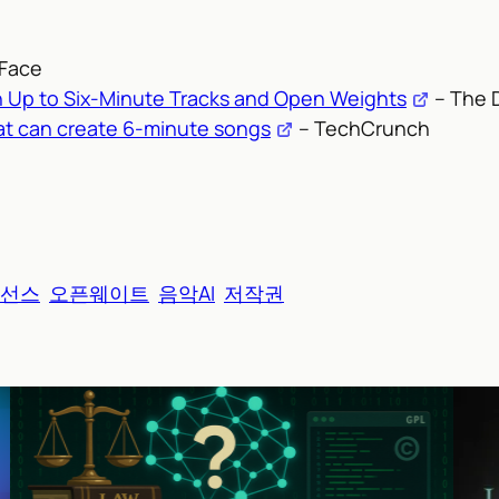
Face
th Up to Six-Minute Tracks and Open Weights
– The 
hat can create 6-minute songs
– TechCrunch
선스
오픈웨이트
음악AI
저작권