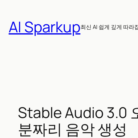
콘
텐
AI Sparkup
츠
최신 AI 쉽게 깊게 따라
로
바
로
가
기
Stable Audio 
분짜리 음악 생성