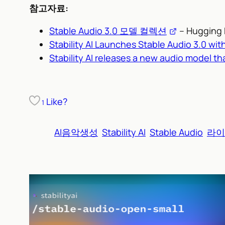
참고자료:
Stable Audio 3.0 모델 컬렉션
– Hugging 
Stability AI Launches Stable Audio 3.0 wi
Stability AI releases a new audio model t
Like?
1
AI음악생성
Stability AI
Stable Audio
라이