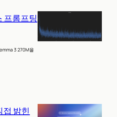
스 프롬프팅
mma 3 270M을
 직접 밝힌