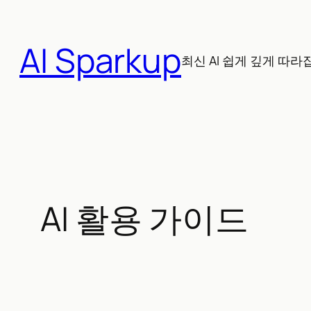
콘
텐
AI Sparkup
츠
최신 AI 쉽게 깊게 따라
로
바
로
가
기
AI 활용 가이드