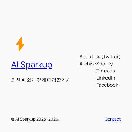
About
𝕏 (Twitter)
AI Sparkup
Archive
Spotify
Threads
LinkedIn
최신 AI 쉽게 깊게 따라잡기⚡
Facebook
© AI Sparkup 2025–2026.
Contact