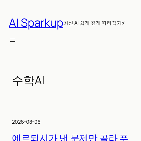
콘
텐
AI Sparkup
츠
최신 AI 쉽게 깊게 따라잡기⚡
로
바
로
가
기
수학AI
2026-08-06
에르되시가 낸 문제만 골라 푸