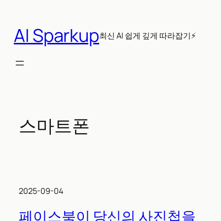
콘
텐
AI Sparkup
츠
최신 AI 쉽게 깊게 따라잡기⚡
로
바
로
가
기
스마트폰
2025-09-04
페이스북이 당신의 사진첩을