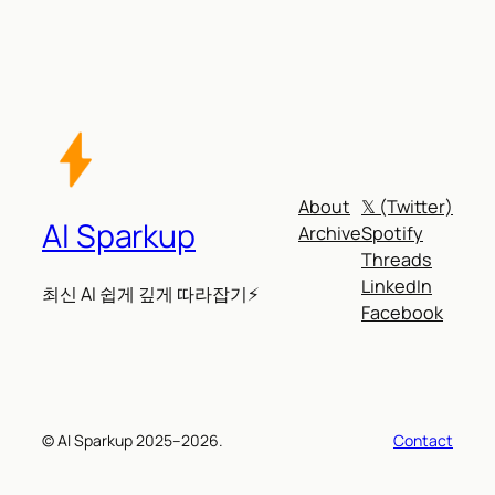
About
𝕏 (Twitter)
AI Sparkup
Archive
Spotify
Threads
LinkedIn
최신 AI 쉽게 깊게 따라잡기⚡
Facebook
© AI Sparkup 2025–2026.
Contact