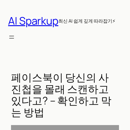
콘
텐
AI Sparkup
츠
최신 AI 쉽게 깊게 따라잡기⚡
로
바
로
가
기
페이스북이 당신의 사
진첩을 몰래 스캔하고
있다고? – 확인하고 막
는 방법