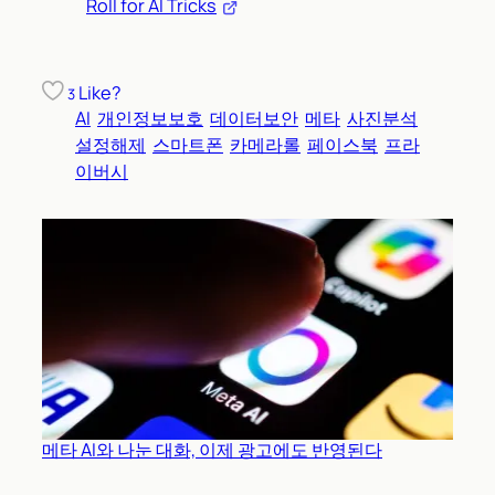
Roll for AI Tricks
Like?
3
AI
개인정보보호
데이터보안
메타
사진분석
설정해제
스마트폰
카메라롤
페이스북
프라
이버시
메타 AI와 나눈 대화, 이제 광고에도 반영된다