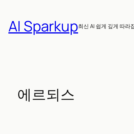
콘
텐
AI Sparkup
츠
최신 AI 쉽게 깊게 따라
로
바
로
가
기
에르되스