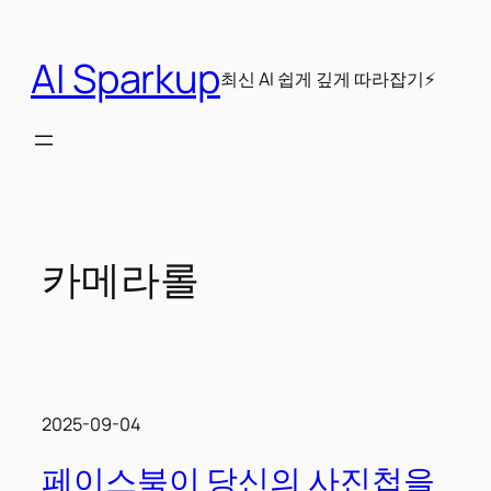
콘
텐
AI Sparkup
츠
최신 AI 쉽게 깊게 따라잡기⚡
로
바
로
가
기
카메라롤
2025-09-04
페이스북이 당신의 사진첩을