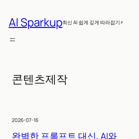
콘
텐
AI Sparkup
츠
최신 AI 쉽게 깊게 따라잡기⚡
로
바
로
가
기
콘텐츠제작
2026-07-16
완벽한 프롬프트 대신, AI와