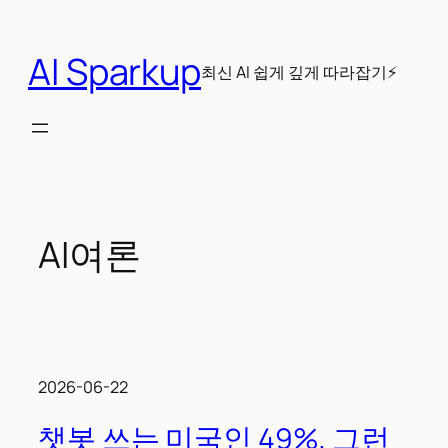
콘
텐
AI Sparkup
츠
최신 AI 쉽게 깊게 따라잡기⚡
로
바
로
가
기
AI여론
2026-06-22
챗봇 쓰는 미국인 49%, 그런