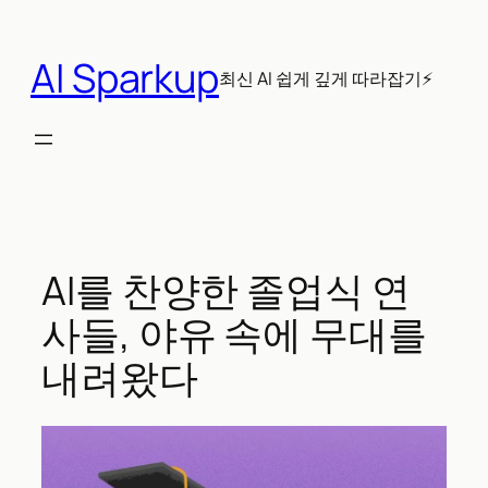
콘
텐
AI Sparkup
츠
최신 AI 쉽게 깊게 따라잡기⚡
로
바
로
가
기
AI를 찬양한 졸업식 연
사들, 야유 속에 무대를
내려왔다