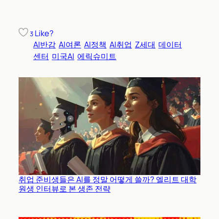
Like?
3
AI반감
AI여론
AI정책
AI취업
Z세대
데이터
센터
미국AI
에릭슈미트
취업 준비생들은 AI를 정말 어떻게 쓸까? 엘리트 대학
원생 인터뷰로 본 생존 전략