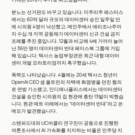
분노는 선거판도 바꾸고 있습니다. 미주리주 페스터스
에서는 60억 달러 규모의 데이터센터 승인 일주일 만
에 시의원 4명이 낙선했고, 메인주에서 애리조나주까
지 수십 개 지역 공동체가 데이터센터 신규 건설 금지
조례를 추진 중입니다. 12월과 비교해 4배 가까이 늘어
난 36만 명이 데이터센터 반대 페이스북 그룹에 가입
해 있습니다. 텍사스 농업부장관은 최근 대형 데이터
센터 개발 모라토리엄까지 촉구했습니다.
폭력도 나타났습니다. 4월에는 20세 텍사스 청년이
OpenAI CEO 샘 올트먼의 자택에 화염병을 던진 혐의
로 연방 기소됐고, 인디애나폴리스에서는 데이터센터
건설을 승인한 시의원의 집 현관에 총탄 13발이 박혔습
니다. 현관 매트 아래에서는 “데이터센터 반대”라고 쓴
메모가 발견됐습니다.
스탠퍼드대와 UC버클리 연구진이 공동으로 진행한
여론조사에서 AI 가속화를 지지하는 비율은 민주당 지