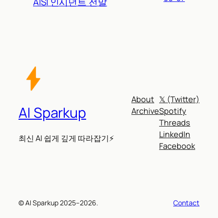
AISI 인시던트 전말
About
𝕏 (Twitter)
AI Sparkup
Archive
Spotify
Threads
LinkedIn
최신 AI 쉽게 깊게 따라잡기⚡
Facebook
© AI Sparkup 2025–2026.
Contact