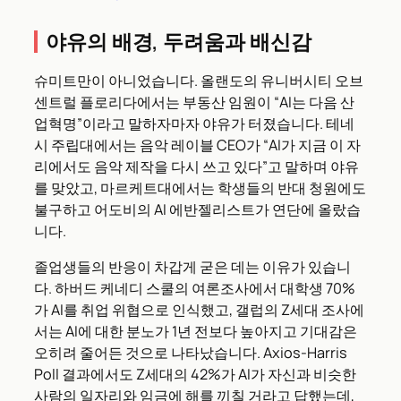
야유의 배경, 두려움과 배신감
슈미트만이 아니었습니다. 올랜도의 유니버시티 오브
센트럴 플로리다에서는 부동산 임원이 “AI는 다음 산
업혁명”이라고 말하자마자 야유가 터졌습니다. 테네
시 주립대에서는 음악 레이블 CEO가 “AI가 지금 이 자
리에서도 음악 제작을 다시 쓰고 있다”고 말하며 야유
를 맞았고, 마르케트대에서는 학생들의 반대 청원에도
불구하고 어도비의 AI 에반젤리스트가 연단에 올랐습
니다.
졸업생들의 반응이 차갑게 굳은 데는 이유가 있습니
다. 하버드 케네디 스쿨의 여론조사에서 대학생 70%
가 AI를 취업 위협으로 인식했고, 갤럽의 Z세대 조사에
서는 AI에 대한 분노가 1년 전보다 높아지고 기대감은
오히려 줄어든 것으로 나타났습니다. Axios-Harris
Poll 결과에서도 Z세대의 42%가 AI가 자신과 비슷한
사람의 일자리와 임금에 해를 끼칠 거라고 답했는데,