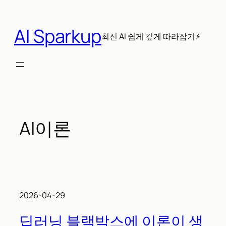
콘
텐
AI Sparkup
츠
최신 AI 쉽게 깊게 따라잡기⚡
로
바
로
가
기
AI이론
2026-04-29
딥러닝 블랙박스에 이론이 생