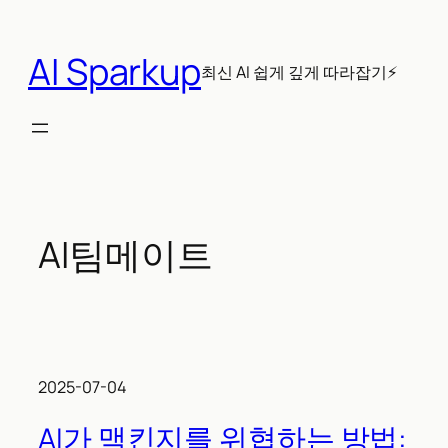
콘
텐
AI Sparkup
츠
최신 AI 쉽게 깊게 따라잡기⚡
로
바
로
가
기
AI팀메이트
2025-07-04
AI가 맥킨지를 위협하는 방법: