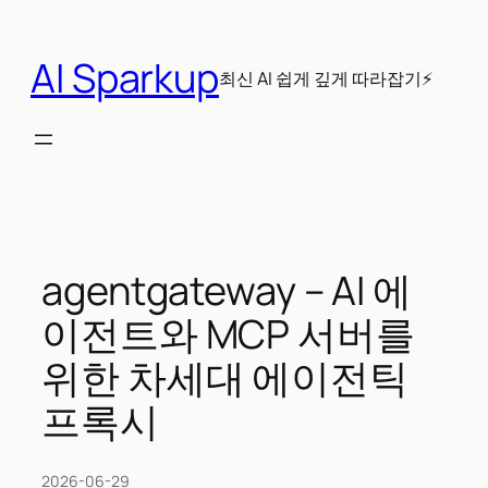
콘
텐
AI Sparkup
츠
최신 AI 쉽게 깊게 따라잡기⚡
로
바
로
가
기
agentgateway – AI 에
이전트와 MCP 서버를
위한 차세대 에이전틱
프록시
2026-06-29