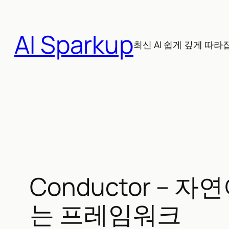
콘
텐
AI Sparkup
츠
최신 AI 쉽게 깊게 따라
로
바
로
가
기
Conductor 
는 프레임워크