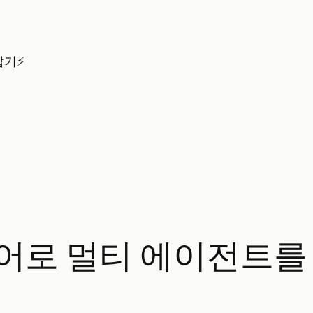
잡기⚡
– 자연어로 멀티 에이전