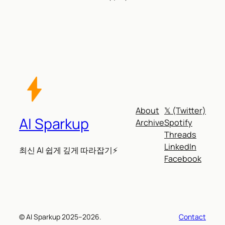
About
𝕏 (Twitter)
AI Sparkup
Archive
Spotify
Threads
LinkedIn
최신 AI 쉽게 깊게 따라잡기⚡
Facebook
© AI Sparkup 2025–2026.
Contact