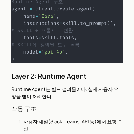
Runtime Agent 구조
agent 
=
 client
.
create_agent
(
    name
=
"Zara"
,
    instructions
=
skill
.
to_prompt
(
)
,
# SKILL → 프롬프트 변환
    tools
=
skill
.
tools
,
# SKILL에 정의된 도구 목록
    model
=
"gpt-4o"
,
)
Layer 2: Runtime Agent
Runtime Agent는 빌드 결과물이다. 실제 사용자 요
청을 받아 처리한다.
작동 구조
사용자 채널(Slack, Teams, API 등)에서 요청 수
신