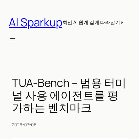
콘
텐
AI Sparkup
츠
최신 AI 쉽게 깊게 따라잡기⚡
로
바
로
가
기
TUA-Bench – 범용 터미
널 사용 에이전트를 평
가하는 벤치마크
2026-07-06