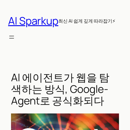
콘
텐
AI Sparkup
츠
최신 AI 쉽게 깊게 따라잡기⚡
로
바
로
가
기
AI 에이전트가 웹을 탐
색하는 방식, Google-
Agent로 공식화되다