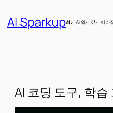
콘
텐
AI Sparkup
츠
최신 AI 쉽게 깊게 따라
로
바
로
가
기
AI 코딩 도구, 학